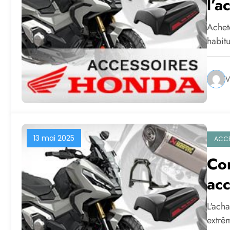
l’a
lig
Achet
habit
V
13 mai 2025
ACCE
Com
acc
est
L'ach
vo
extrê