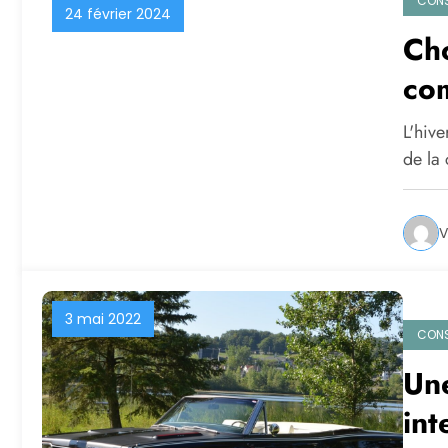
CONS
24 février 2024
Cho
com
L'hive
de la
V
3 mai 2022
CONS
Une
int